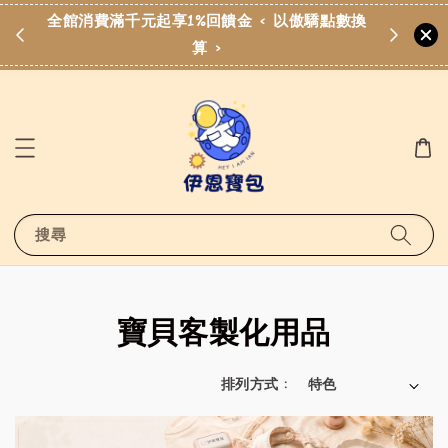
費滿
全館消費滿千元起享1%回饋金 < 以傲驕點數換
算 >
搜尋
寶貝客製化用品
排列方式 :