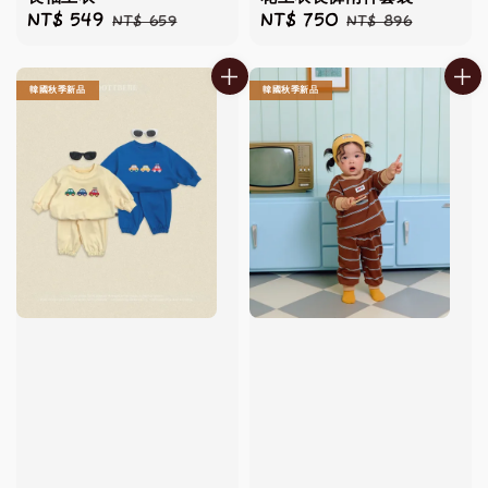
Sale
NT$ 549
Regular
Sale
NT$ 750
Regular
NT$ 659
NT$ 896
price
price
price
price
韓國秋季新品
韓國秋季新品