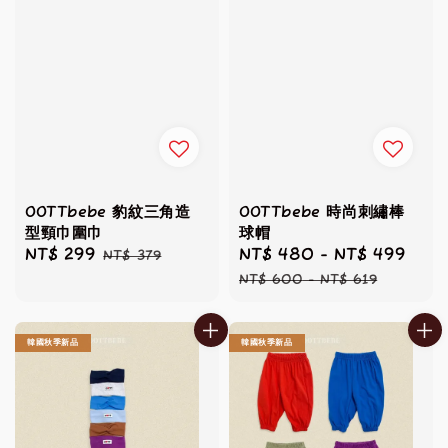
OOTTbebe 豹紋三角造
OOTTbebe 時尚刺繡棒
型頸巾圍巾
球帽
Sale
NT$ 299
Regular
Sale
NT$ 480
-
NT$ 499
Reg
NT$ 379
price
price
price
pric
NT$ 600
-
NT$ 619
韓國秋季新品
韓國秋季新品