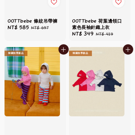
OOTTbebe 條紋吊帶褲
OOTTbebe 荷葉邊領口
素色長袖針織上衣
Sale
NT$ 585
Regular
NT$ 697
Sale
NT$ 349
Regular
NT$ 419
price
price
price
price
韓國秋季新品
韓國秋季新品