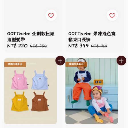
OOTTbebe 企劃款扭結
OOTTbebe 果凍混色寬
造型髮帶
鬆束口長褲
Sale
NT$ 220
Regular
Sale
NT$ 349
Regular
NT$ 259
NT$ 419
price
price
price
price
韓國秋季新品
韓國秋季新品