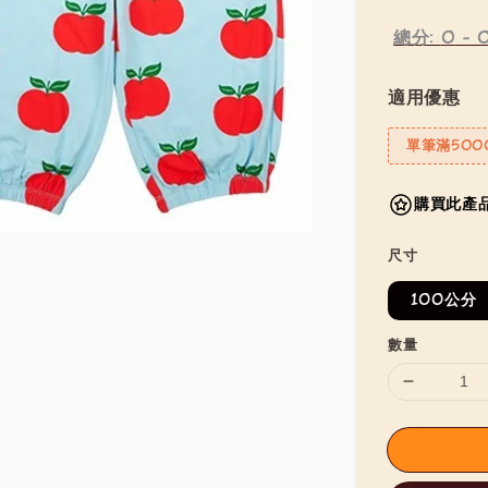
總分:
0
-
適用優惠
單筆滿500
購買此產品
尺寸
100公分
數量