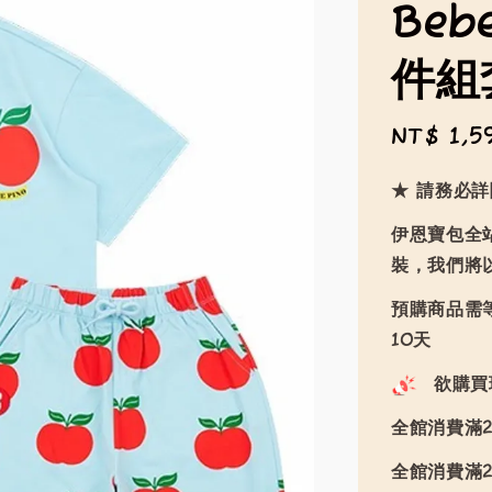
Beb
件組
Sale
NT$ 1,5
price
★ 請務必
伊恩寶包全
裝，我們將
預購商品需等
10天
欲購買
全館消費滿2
全館消費滿2