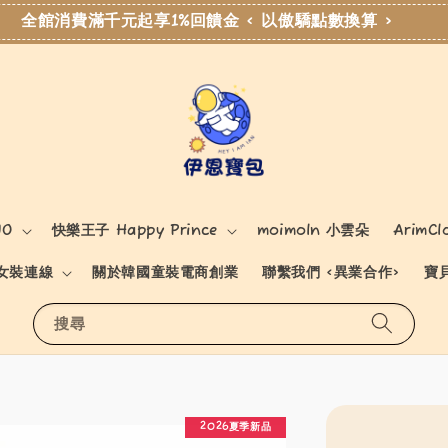
全館消費滿千元起享1%回饋金 < 以傲驕點數換算 >
NO
快樂王子 Happy Prince
moimoln 小雲朵
ArimCl
女裝連線
關於韓國童裝電商創業
聯繫我們 <異業合作>
寶
搜尋
2026夏季新品