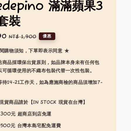
edepino 滿滿蘋果3
套裝
90
Regular
優惠
NT$ 1,900
price
詳閱購物須知，下單即表示同意 ★
站商品採環保出貨原則，如品牌本身未有任何包
以可循環使用的不織布包裝代替一次性包裝。
待14-21工作天，如為應施商檢的商品須增加7-
現貨商品請於【IN STOCK 現貨在台灣】
300元 超商店到店免運
500元 台灣本島宅配免運費