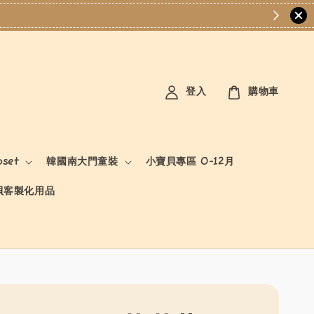
登入
購物車
oset
韓國南大門童裝
小寶貝專區 0-12月
貝客製化用品