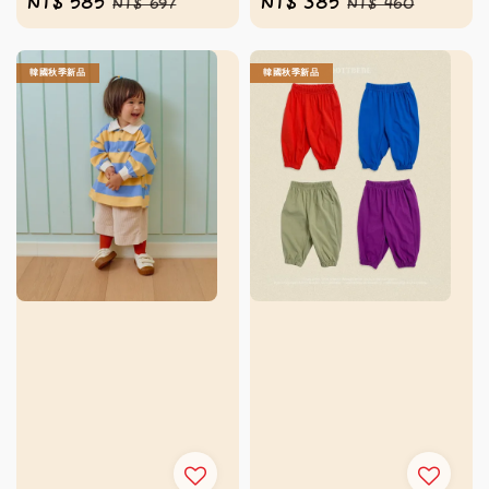
Sale
NT$ 585
Regular
Sale
NT$ 385
Regular
NT$ 697
NT$ 460
price
price
price
price
韓國秋季新品
韓國秋季新品