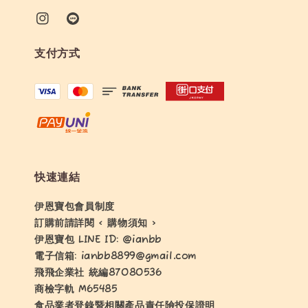
支付方式
快速連結
伊恩寶包會員制度
訂購前請詳閱 < 購物須知 >
伊恩寶包 LINE ID: @ianbb
電子信箱: ianbb8899@gmail.com
飛飛企業社 統編87080536
商檢字軌 M65485
食品業者登錄暨相關產品責任險投保證明