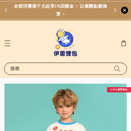
費滿
全館消費滿千元起享1%回饋金 < 以傲驕點數換
算 >
搜尋
2026夏季新品