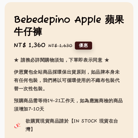
Bebedepino Apple 蘋果
牛仔褲
Sale
NT$ 1,360
Regular
優惠
NT$ 1,630
price
price
★ 請務必詳閱購物須知，下單即表示同意 ★
伊恩寶包全站商品採環保出貨原則，如品牌本身未
有任何包裝，我們將以可循環使用的不織布包裝代
替一次性包裝。
預購商品需等待14-21工作天，如為應施商檢的商品
須增加7-10天
欲購買現貨商品請於【IN STOCK 現貨在台
灣】