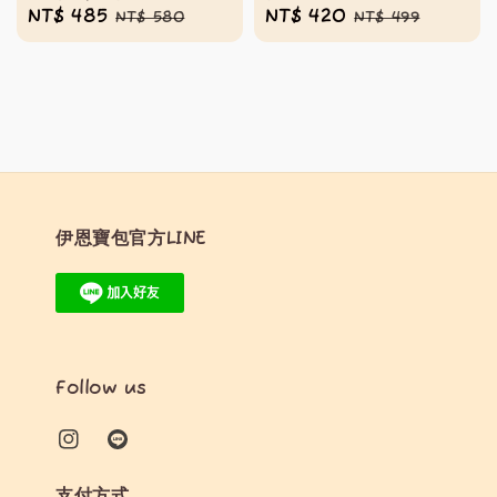
Sale
NT$ 485
Regular
Sale
NT$ 420
Regular
NT$ 580
NT$ 499
price
price
price
price
伊恩寶包官方LINE
Follow us
支付方式