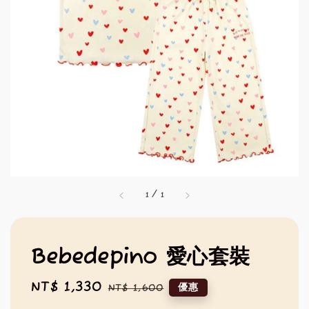
1
/
1
Bebedepino 愛心套裝
Sale
NT$ 1,330
Regular
優惠
NT$ 1,600
price
price