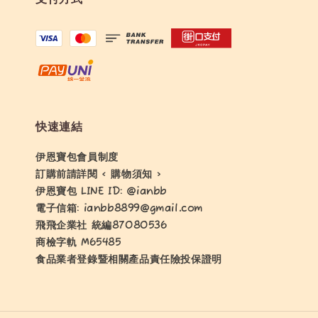
快速連結
伊恩寶包會員制度
訂購前請詳閱 < 購物須知 >
伊恩寶包 LINE ID: @ianbb
電子信箱: ianbb8899@gmail.com
飛飛企業社 統編87080536
商檢字軌 M65485
食品業者登錄暨相關產品責任險投保證明