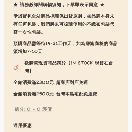
★ 請務必詳閱購物須知，下單即表示同意 ★
伊恩寶包全站商品採環保出貨原則，如品牌本身未
有任何包裝，我們將以可循環使用的不織布包裝代
替一次性包裝。
預購商品需等待14-21工作天，如為應施商檢的商品
須增加7-10天
欲購買現貨商品請於【IN STOCK 現貨在台
灣】
全館消費滿2300元 超商店到店免運
全館消費滿2500元 台灣本島宅配免運費
總分:
0
-
0
評價
適用優惠