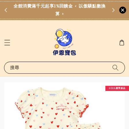
費滿
全館消費滿千元起享1%回饋金 < 以傲驕點數換
算 >
搜尋
2026夏季新品