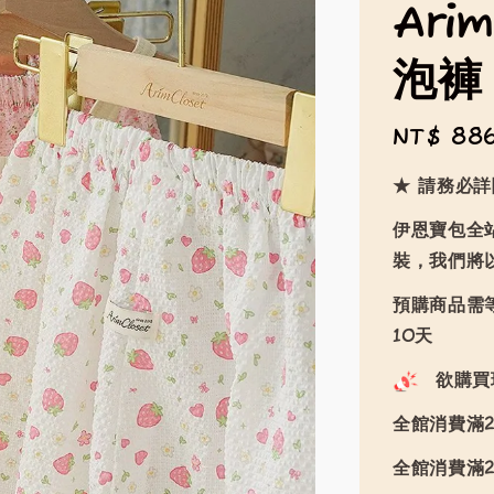
Ari
泡褲
Regular
NT$ 88
price
★ 請務必
伊恩寶包全
裝，我們將
預購商品需等
10天
欲購買
全館消費滿2
全館消費滿2