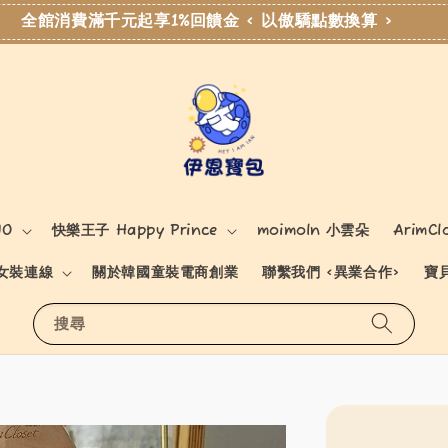
全館消費滿千元起享1%回饋金 < 以傲驕點數換算 >
NO
快樂王子 Happy Prince
moimoln 小雲朵
ArimCl
女裝連線
關於韓國童裝電商創業
聯繫我們 <異業合作>
寶
搜尋