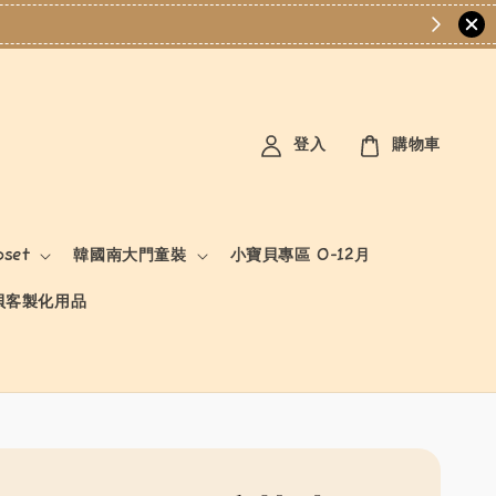
登入
購物車
oset
韓國南大門童裝
小寶貝專區 0-12月
貝客製化用品