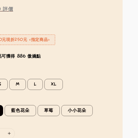
0
評價
0元現折250元 <指定商品>
可獲得 886 傲嬌點
S
M
L
XL
藍色花朵
草莓
小小花朵