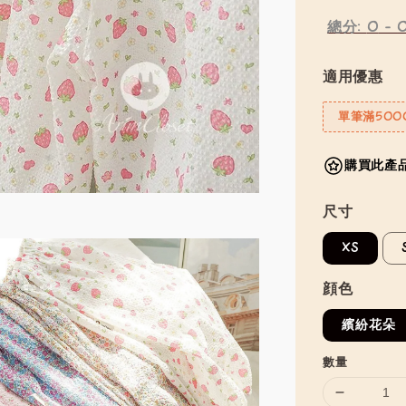
總分:
0
-
適用優惠
單筆滿500
購買此產品
尺寸
XS
顔色
繽紛花朵
數量