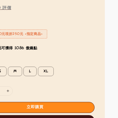
0
評價
0元現折250元 <指定商品>
可獲得 1086 傲嬌點
S
M
L
XL
立即購買