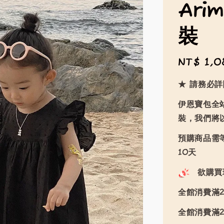
Ari
裝
Regular
NT$ 1,0
price
★ 請務必
伊恩寶包全
裝，我們將
預購商品需等
10天
欲購買
全館消費滿2
全館消費滿2