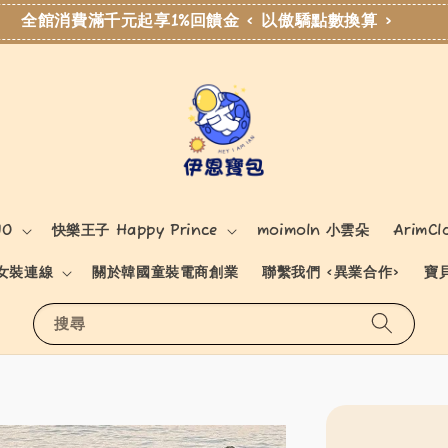
全館消費滿千元起享1%回饋金 < 以傲驕點數換算 >
NO
快樂王子 Happy Prince
moimoln 小雲朵
ArimCl
女裝連線
關於韓國童裝電商創業
聯繫我們 <異業合作>
寶
搜尋