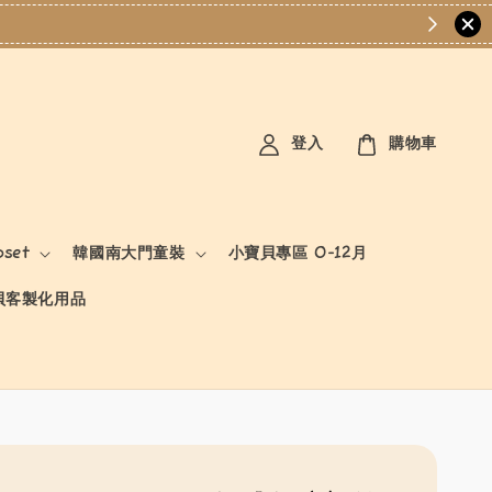
登入
購物車
oset
韓國南大門童裝
小寶貝專區 0-12月
貝客製化用品