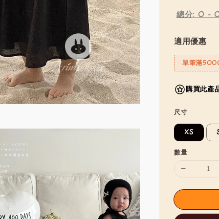
總分:
0
-
適用優惠
單筆滿500
購買此產品
尺寸
XS
數量