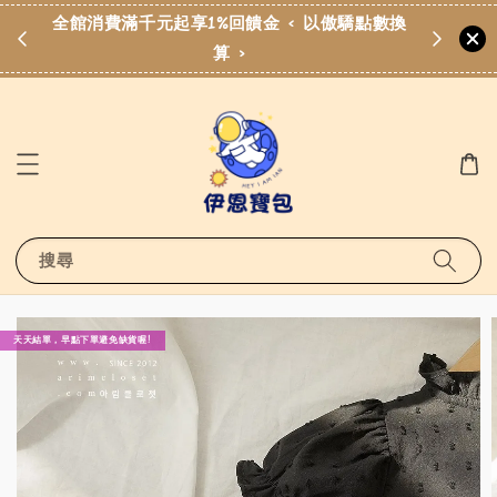
費滿
全館消費滿千元起享1%回饋金 < 以傲驕點數換
算 >
搜尋
天天結單，早點下單避免缺貨喔!