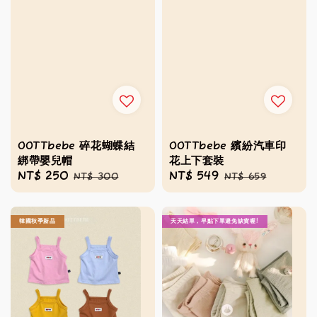
OOTTbebe 碎花蝴蝶結
OOTTbebe 繽紛汽車印
綁帶嬰兒帽
花上下套裝
Sale
NT$ 250
Regular
Sale
NT$ 549
Regular
NT$ 300
NT$ 659
price
price
price
price
韓國秋季新品
天天結單，早點下單避免缺貨喔!