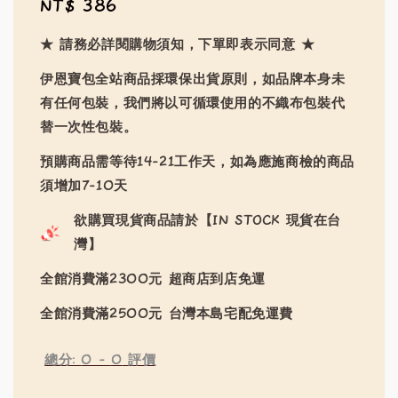
Regular
NT$ 386
price
★ 請務必詳閱購物須知，下單即表示同意 ★
伊恩寶包全站商品採環保出貨原則，如品牌本身未
有任何包裝，我們將以可循環使用的不織布包裝代
替一次性包裝。
預購商品需等待14-21工作天，如為應施商檢的商品
須增加7-10天
欲購買現貨商品請於【IN STOCK 現貨在台
灣】
全館消費滿2300元 超商店到店免運
全館消費滿2500元 台灣本島宅配免運費
總分:
0
-
0
評價