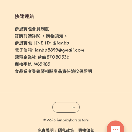
快速連結
伊恩寶包會員制度
訂購前請詳閱 < 購物須知 >
伊恩寶包 LINE ID: @ianbb
電子信箱: ianbb8899@gmail.com
飛飛企業社 統編87080536
商檢字軌 M65485
食品業者登錄暨相關產品責任險投保證明
© 2026 ianbabykoreastore
免責聲明
隱私政策
購物須知
|
|