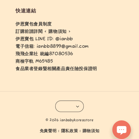
快速連結
伊恩寶包會員制度
訂購前請詳閱 < 購物須知 >
伊恩寶包 LINE ID: @ianbb
電子信箱: ianbb8899@gmail.com
飛飛企業社 統編87080536
商檢字軌 M65485
食品業者登錄暨相關產品責任險投保證明
© 2026 ianbabykoreastore
免責聲明
隱私政策
購物須知
|
|