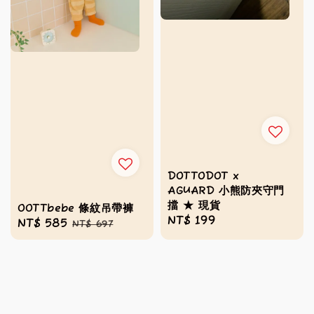
DOTTODOT x
AGUARD 小熊防夾守門
擋 ★ 現貨
OOTTbebe 條紋吊帶褲
Regular
NT$ 199
Sale
NT$ 585
Regular
NT$ 697
price
price
price