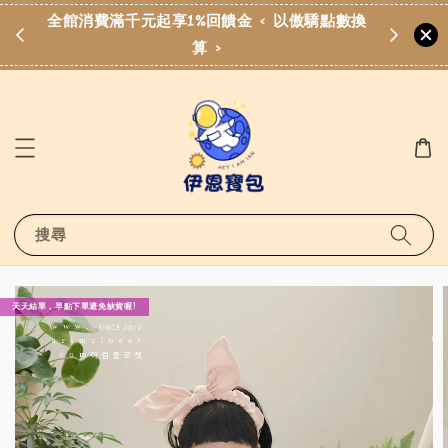
費滿
全館消費滿千元起享1%回饋金 < 以傲驕點數換
算 >
搜尋
天天結單，早點下單避免缺貨喔!