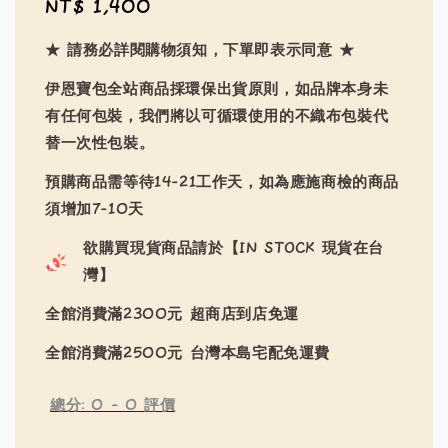
Regular
NT$ 1,400
price
★ 請務必詳閱購物須知，下單即表示同意 ★
伊恩寶包全站商品採環保出貨原則，如品牌本身未
有任何包裝，我們將以可循環使用的不織布包裝代
替一次性包裝。
預購商品需等待14-21工作天，如為應施商檢的商品
須增加7-10天
欲購買現貨商品請於【IN STOCK 現貨在台
灣】
全館消費滿2300元 超商店到店免運
全館消費滿2500元 台灣本島宅配免運費
總分:
0
-
0
評價