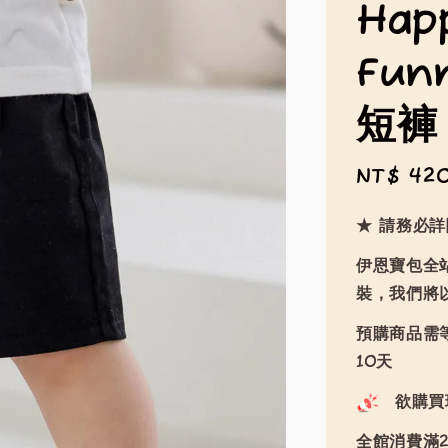
Hap
Fu
短褲
Sale
NT$ 42
price
★ 請務必
伊恩寶包全
裝，我們將
預購商品需等
10天
欲購買
全館消費滿2