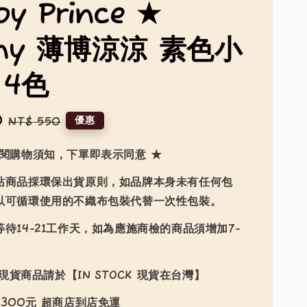
py Prince ★
nny 薄博涼涼 素色小
 4色
0
Regular
優惠
NT$ 550
price
詳閱購物須知，下單即表示同意 ★
站商品採環保出貨原則，如品牌本身未有任何包
以可循環使用的不織布包裝代替一次性包裝。
待14-21工作天，如為應施商檢的商品須增加7-
現貨商品請於【IN STOCK 現貨在台灣】
300元 超商店到店免運