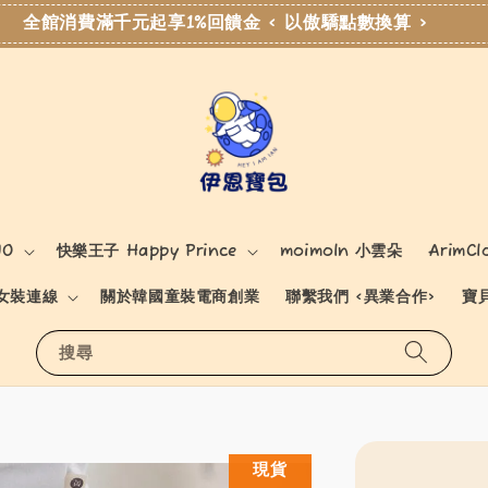
全館消費滿千元起享1%回饋金 < 以傲驕點數換算 >
NO
快樂王子 Happy Prince
moimoln 小雲朵
ArimCl
女裝連線
關於韓國童裝電商創業
聯繫我們 <異業合作>
寶
搜尋
現貨