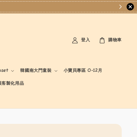
登入
購物車
oset
韓國南大門童裝
小寶貝專區 0-12月
貝客製化用品