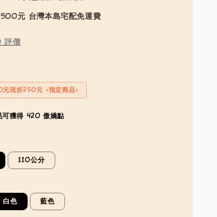
500元 台灣本島宅配免運費
0
評價
0元現折250元 <指定商品>
可獲得 420 傲嬌點
110公分
白色
藍色