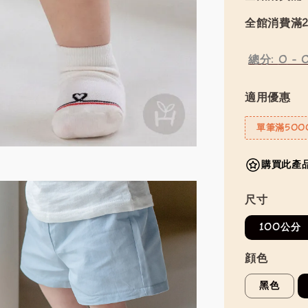
全館消費滿2
總分:
0
-
適用優惠
單筆滿500
購買此產品
尺寸
100公分
顔色
黑色