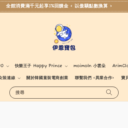
全館消費滿千元起享1%回饋金 < 以傲驕點數換算 >
NO
快樂王子 Happy Prince
moimoln 小雲朵
ArimCl
女裝連線
關於韓國童裝電商創業
聯繫我們 <異業合作>
寶
搜尋