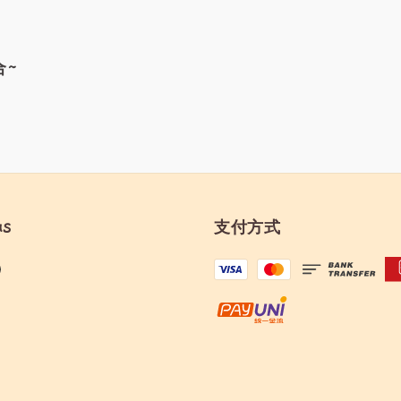
合~
us
支付方式