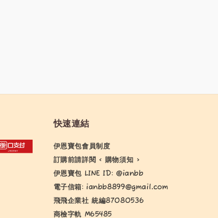
快速連結
伊恩寶包會員制度
訂購前請詳閱 < 購物須知 >
伊恩寶包 LINE ID: @ianbb
電子信箱: ianbb8899@gmail.com
飛飛企業社 統編87080536
商檢字軌 M65485