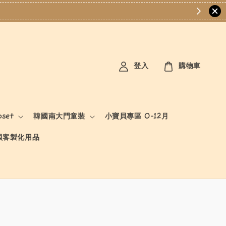
登入
購物車
oset
韓國南大門童裝
小寶貝專區 0-12月
貝客製化用品