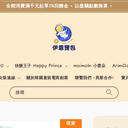
全館消費滿千元起享1%回饋金 < 以傲驕點數換算 >
NO
快樂王子 Happy Prince
moimoln 小雲朵
ArimCl
女裝連線
關於韓國童裝電商創業
聯繫我們 <異業合作>
寶
搜尋
現貨