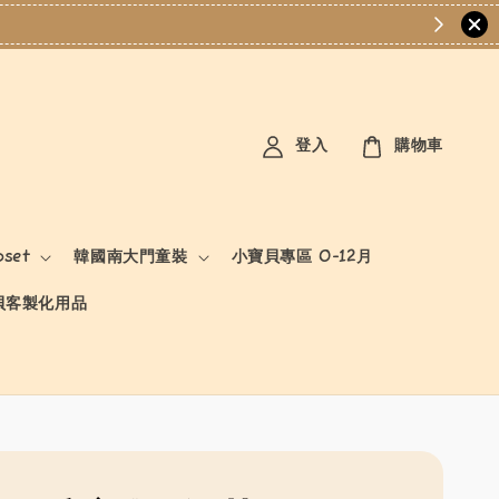
登入
購物車
oset
韓國南大門童裝
小寶貝專區 0-12月
貝客製化用品