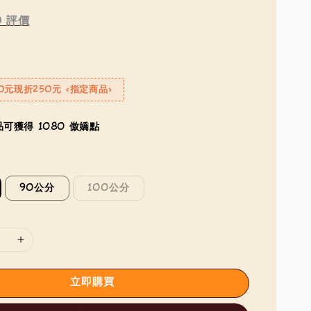
0
評價
0元現折250元 <指定商品>
可獲得 1080 傲嬌點
90公分
100公分
立即購買