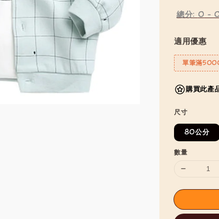
總分:
0
-
適用優惠
單筆滿500
購買此產品
尺寸
80公分
數量