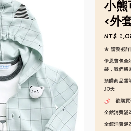
小熊
<外
Regular
NT$ 1,0
price
★ 請務必
伊恩寶包全
裝，我們將
預購商品需等
10天
欲購買
全館消費滿2
全館消費滿2