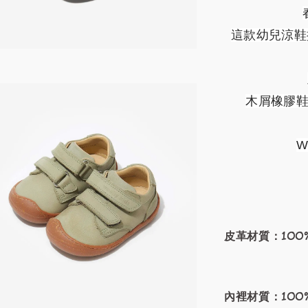
這款幼兒涼鞋採
木屑橡膠
W
皮革材質：100
內裡材質：100