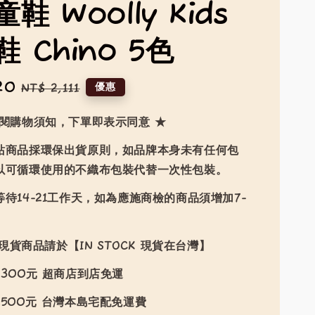
鞋 Woolly Kids
 Chino 5色
20
Regular
優惠
NT$ 2,111
price
詳閱購物須知，下單即表示同意 ★
站商品採環保出貨原則，如品牌本身未有任何包
以可循環使用的不織布包裝代替一次性包裝。
待14-21工作天，如為應施商檢的商品須增加7-
現貨商品請於【IN STOCK 現貨在台灣】
300元 超商店到店免運
500元 台灣本島宅配免運費