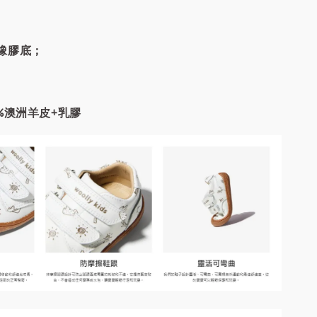
橡膠底；
%澳洲羊皮+乳膠