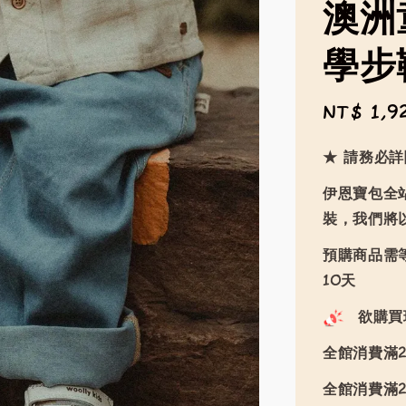
澳洲童
學步鞋
Sale
NT$ 1,9
price
★ 請務必
伊恩寶包全
裝，我們將
預購商品需等
10天
欲購買
全館消費滿2
全館消費滿2