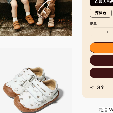
白底大自
深棕色
數量
分享
走進 Wo