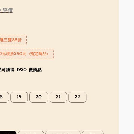
0
評價
選三雙88折
0元現折250元 <指定商品>
可獲得 1920 傲嬌點
18
19
20
21
22