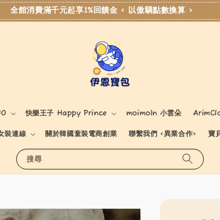
全館消費滿千元起享1%回饋金 < 以傲驕點數換算 >
NO
快樂王子 Happy Prince
moimoln 小雲朵
ArimCl
女裝連線
關於韓國童裝電商創業
聯繫我們 <異業合作>
寶
搜尋