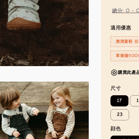
總分:
0
-
適用優惠
澳洲童鞋 任
單筆滿500
購買此產品
尺寸
17
23
顔色