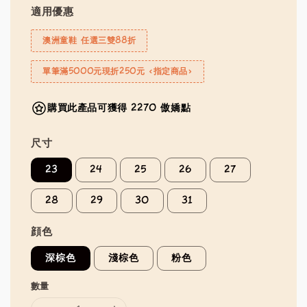
適用優惠
澳洲童鞋 任選三雙88折
單筆滿5000元現折250元 <指定商品>
購買此產品可獲得 2270 傲嬌點
尺寸
23
24
25
26
27
28
29
30
31
顔色
深棕色
淺棕色
粉色
數量