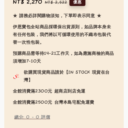
Sale
NT$ 2,270
Regular
優惠
NT$ 2,522
price
price
★ 請務必詳閱購物須知，下單即表示同意 ★
伊恩寶包全站商品採環保出貨原則，如品牌本身未
有任何包裝，我們將以可循環使用的不織布包裝代
替一次性包裝。
預購商品需等待14-21工作天，如為應施商檢的商品
須增加7-10天
欲購買現貨商品請於【IN STOCK 現貨在台
灣】
全館消費滿2300元 超商店到店免運
全館消費滿2500元 台灣本島宅配免運費
總分:
0
-
0
評價