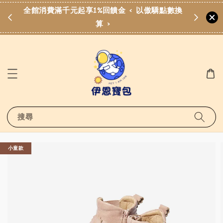
費滿
全館消費滿千元起享1%回饋金 < 以傲驕點數換
算 >
搜尋
小童款