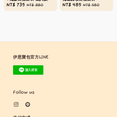
Sale
NT$ 735
Regular
Sale
NT$ 485
Regular
NT$ 880
NT$ 580
price
price
price
price
伊恩寶包官方LINE
Follow us