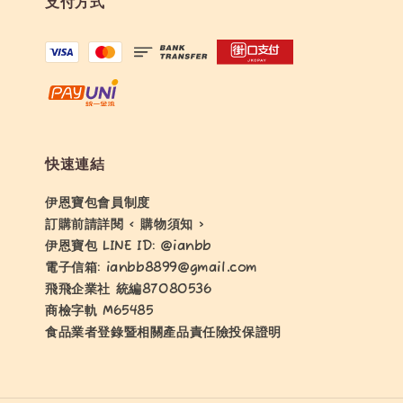
支付方式
快速連結
伊恩寶包會員制度
訂購前請詳閱 < 購物須知 >
伊恩寶包 LINE ID: @ianbb
電子信箱: ianbb8899@gmail.com
飛飛企業社 統編87080536
商檢字軌 M65485
食品業者登錄暨相關產品責任險投保證明