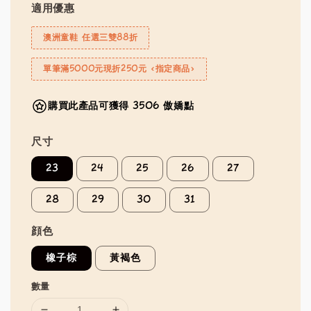
適用優惠
澳洲童鞋 任選三雙88折
單筆滿5000元現折250元 <指定商品>
購買此產品可獲得 3506 傲嬌點
尺寸
23
24
25
26
27
28
29
30
31
顔色
橡子棕
黃褐色
數量