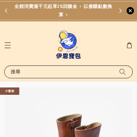
費滿
全館消費滿千元起享1%回饋金 < 以傲驕點數換
算 >
搜尋
小童款