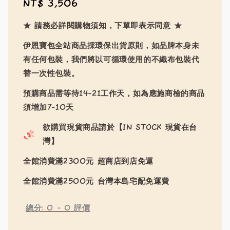
Regular
NT$ 3,506
price
★ 請務必詳閱購物須知，下單即表示同意 ★
伊恩寶包全站商品採環保出貨原則，如品牌本身未
有任何包裝，我們將以可循環使用的不織布包裝代
替一次性包裝。
預購商品需等待14-21工作天，如為應施商檢的商品
須增加7-10天
欲購買現貨商品請於【IN STOCK 現貨在台
灣】
全館消費滿2300元 超商店到店免運
全館消費滿2500元 台灣本島宅配免運費
總分:
0
-
0
評價