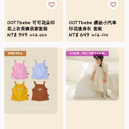
OOTTbebe 可可花朵印
OOTTbebe 繽紛小汽車
花上衣長褲居家套裝
印花連身衣 套裝
Sale
NT$ 549
Regular
Sale
NT$ 649
Regular
NT$ 659
NT$ 779
price
price
price
price
韓國秋季新品
天天結單，早點下單避免缺貨喔!