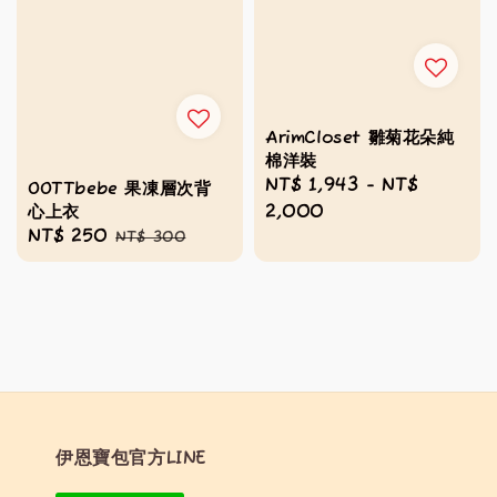
ArimCloset 雛菊花朵純
棉洋裝
Regular
NT$ 1,943
-
NT$
OOTTbebe 果凍層次背
心上衣
price
2,000
Sale
NT$ 250
Regular
NT$ 300
price
price
伊恩寶包官方LINE