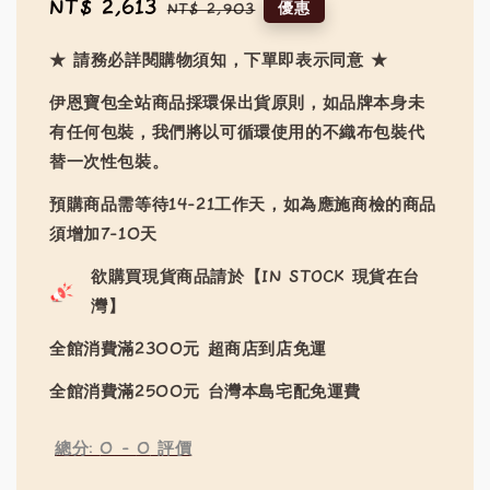
Sale
NT$ 2,613
Regular
優惠
NT$ 2,903
price
price
★ 請務必詳閱購物須知，下單即表示同意 ★
伊恩寶包全站商品採環保出貨原則，如品牌本身未
有任何包裝，我們將以可循環使用的不織布包裝代
替一次性包裝。
預購商品需等待14-21工作天，如為應施商檢的商品
須增加7-10天
欲購買現貨商品請於【IN STOCK 現貨在台
灣】
全館消費滿2300元 超商店到店免運
全館消費滿2500元 台灣本島宅配免運費
總分:
0
-
0
評價