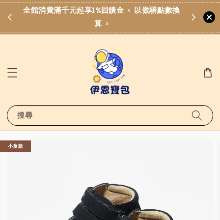
費滿
全館消費滿千元起享1%回饋金 < 以傲驕點數換
算 >
搜尋
小童款