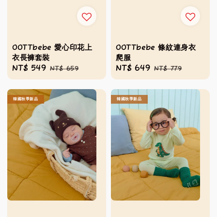
OOTTbebe 愛心印花上
OOTTbebe 條紋連身衣
衣長褲套裝
爬服
Sale
NT$ 549
Regular
Sale
NT$ 649
Regular
NT$ 659
NT$ 779
price
price
price
price
韓國秋季新品
韓國秋季新品