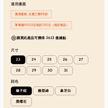
適用優惠
澳洲童鞋 任選三雙88折
單筆滿5000元現折250元 <指定商品>
購買此產品可獲得 2613 傲嬌點
尺寸
23
24
25
26
27
28
29
30
31
顔色
橡子棕
酪梨綠
象牙白
黑曜石