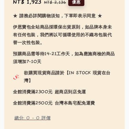
Sale
NT$ 1,923
Regular
優惠
NT$ 2,136
price
price
★ 請務必詳閱購物須知，下單即表示同意 ★
伊恩寶包全站商品採環保出貨原則，如品牌本身未
有任何包裝，我們將以可循環使用的不織布包裝代
替一次性包裝。
預購商品需等待14-21工作天，如為應施商檢的商品
須增加7-10天
欲購買現貨商品請於【IN STOCK 現貨在台
灣】
全館消費滿2300元 超商店到店免運
全館消費滿2500元 台灣本島宅配免運費
總分:
0
-
0
評價