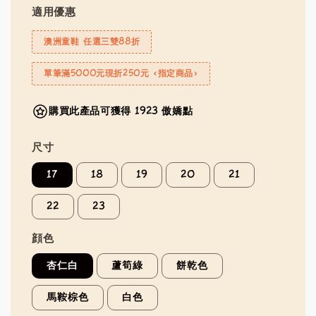
適用優惠
澳洲童鞋 任選三雙88折
單筆滿5000元現折250元 <指定商品>
購買此產品可獲得 1923 傲嬌點
尺寸
17
18
19
20
21
22
23
顔色
杏仁白
蘆筍綠
餅乾色
馬鞍棕色
白色