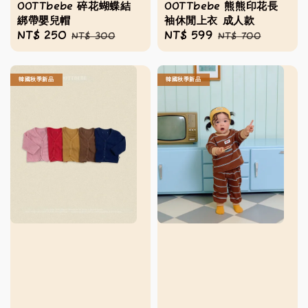
OOTTbebe 碎花蝴蝶結
OOTTbebe 熊熊印花長
綁帶嬰兒帽
袖休閒上衣 成人款
Sale
NT$ 250
Regular
Sale
NT$ 599
Regular
NT$ 300
NT$ 700
price
price
price
price
韓國秋季新品
韓國秋季新品