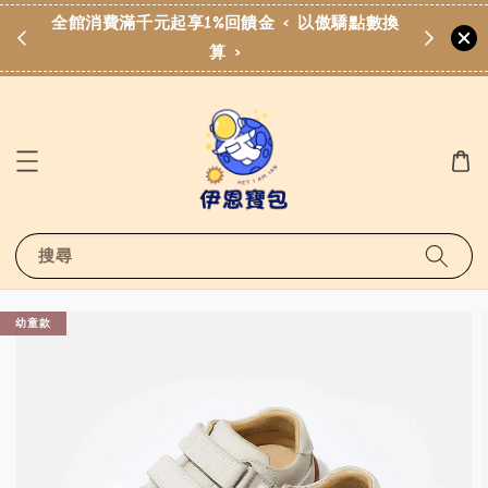
費滿
全館消費滿千元起享1%回饋金 < 以傲驕點數換
算 >
搜尋
幼童款