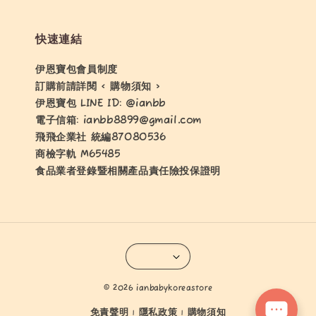
快速連結
伊恩寶包會員制度
訂購前請詳閱 < 購物須知 >
伊恩寶包 LINE ID: @ianbb
電子信箱: ianbb8899@gmail.com
飛飛企業社 統編87080536
商檢字軌 M65485
食品業者登錄暨相關產品責任險投保證明
© 2026 ianbabykoreastore
免責聲明
隱私政策
購物須知
|
|