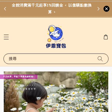
費滿
全館消費滿千元起享1%回饋金 < 以傲驕點數換
算 >
搜尋
天天結單，早點下單避免缺貨喔!