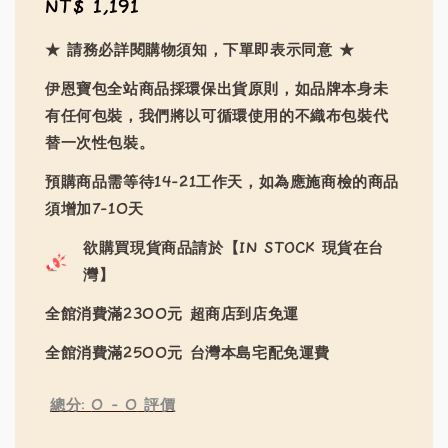
Regular
NT$ 1,191
price
★ 請務必詳閱購物須知，下單即表示同意 ★
伊恩寶包全站商品採環保出貨原則，如品牌本身未
有任何包裝，我們將以可循環使用的不織布包裝代
替一次性包裝。
預購商品需等待14-21工作天，如為應施商檢的商品
須增加7-10天
欲購買現貨商品請於【IN STOCK 現貨在台
灣】
全館消費滿2300元 超商店到店免運
全館消費滿2500元 台灣本島宅配免運費
總分:
0
-
0
評價