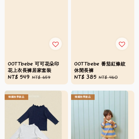
OOTTbebe 可可花朵印
OOTTbebe 番茄紅條紋
花上衣長褲居家套裝
休閒長褲
Sale
NT$ 549
Regular
Sale
NT$ 385
Regular
NT$ 659
NT$ 460
price
price
price
price
韓國秋季新品
韓國秋季新品