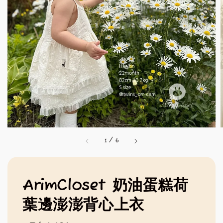
1
/
6
ArimCloset 奶油蛋糕荷
葉邊澎澎背心上衣