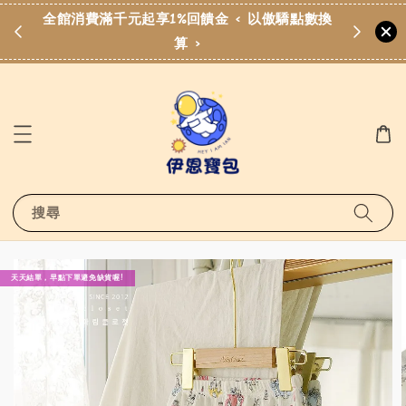
費滿
全館消費滿千元起享1%回饋金 < 以傲驕點數換
算 >
搜尋
天天結單，早點下單避免缺貨喔!