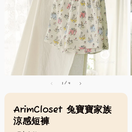
1
/
4
ArimCloset 兔寶寶家族
涼感短褲