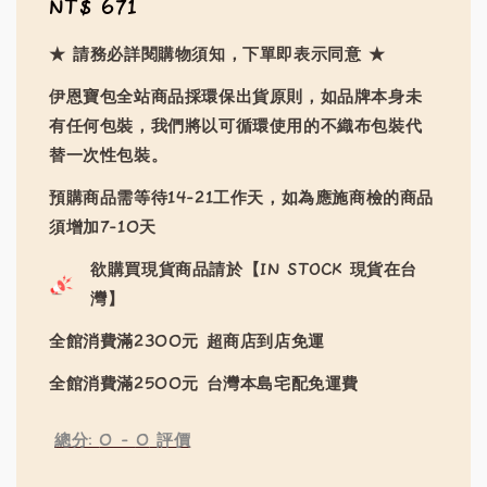
Regular
NT$ 671
price
★ 請務必詳閱購物須知，下單即表示同意 ★
伊恩寶包全站商品採環保出貨原則，如品牌本身未
有任何包裝，我們將以可循環使用的不織布包裝代
替一次性包裝。
預購商品需等待14-21工作天，如為應施商檢的商品
須增加7-10天
欲購買現貨商品請於【IN STOCK 現貨在台
灣】
全館消費滿2300元 超商店到店免運
全館消費滿2500元 台灣本島宅配免運費
總分:
0
-
0
評價