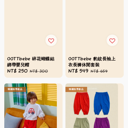
OOTTbebe 碎花蝴蝶結
OOTTbebe 豹紋長袖上
綁帶嬰兒帽
衣長褲休閒套裝
Sale
NT$ 250
Regular
Sale
NT$ 549
Regular
NT$ 300
NT$ 659
price
price
price
price
韓國秋季新品
韓國秋季新品