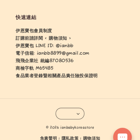
快速連結
伊恩寶包會員制度
訂購前請詳閱 < 購物須知 >
伊恩寶包 LINE ID: @ianbb
電子信箱: ianbb8899@gmail.com
飛飛企業社 統編87080536
商檢字軌 M65485
食品業者登錄暨相關產品責任險投保證明
© 2026 ianbabykoreastore
免責聲明
隱私政策
購物須知
|
|