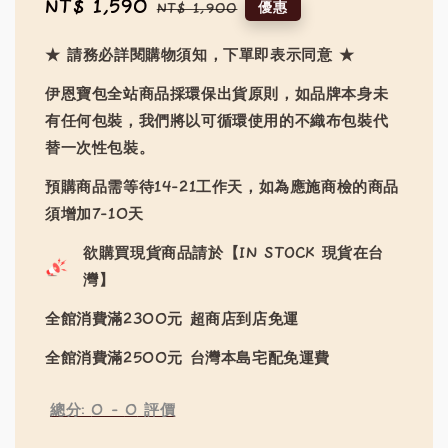
Sale
NT$ 1,590
Regular
優惠
NT$ 1,900
price
price
★ 請務必詳閱購物須知，下單即表示同意 ★
伊恩寶包全站商品採環保出貨原則，如品牌本身未
有任何包裝，我們將以可循環使用的不織布包裝代
替一次性包裝。
預購商品需等待14-21工作天，如為應施商檢的商品
須增加7-10天
欲購買現貨商品請於【IN STOCK 現貨在台
灣】
全館消費滿2300元 超商店到店免運
全館消費滿2500元 台灣本島宅配免運費
總分:
0
-
0
評價