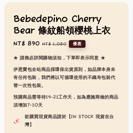
Bebedepino Cherry
Bear 條紋船領櫻桃上衣
Sale
NT$ 890
Regular
優惠
NT$ 1,080
price
price
★ 請務必詳閱購物須知，下單即表示同意 ★
伊恩寶包全站商品採環保出貨原則，如品牌本身未
有任何包裝，我們將以可循環使用的不織布包裝代
替一次性包裝。
預購商品需等待14-21工作天，如為應施商檢的商品
須增加7-10天
欲購買現貨商品請於【IN STOCK 現貨在台
灣】