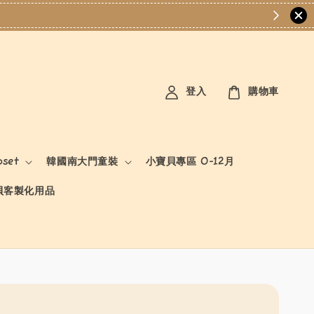
登入
購物車
oset
韓國南大門童裝
小寶貝專區 0-12月
貝客製化用品