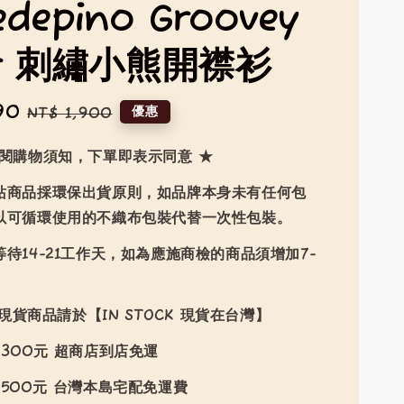
edepino Groovey
ar 刺繡小熊開襟衫
90
Regular
優惠
NT$ 1,900
price
詳閱購物須知，下單即表示同意 ★
站商品採環保出貨原則，如品牌本身未有任何包
以可循環使用的不織布包裝代替一次性包裝。
待14-21工作天，如為應施商檢的商品須增加7-
現貨商品請於【IN STOCK 現貨在台灣】
300元 超商店到店免運
500元 台灣本島宅配免運費