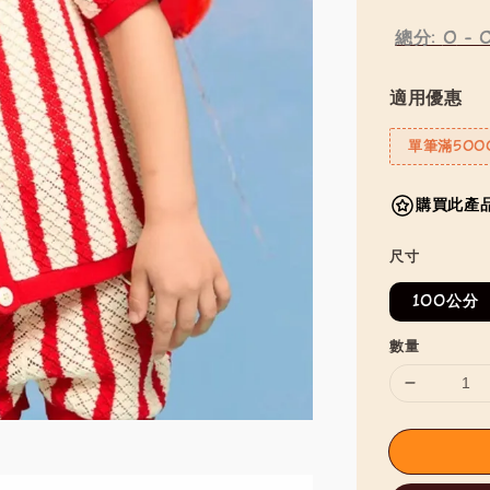
總分:
0
-
適用優惠
單筆滿500
購買此產品
尺寸
100公分
數量