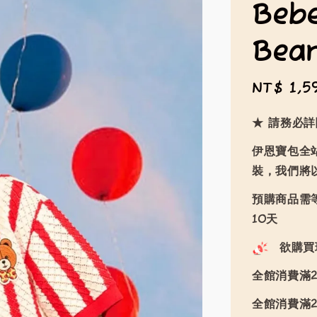
Beb
Be
Sale
NT$ 1,5
price
★ 請務必
伊恩寶包全
裝，我們將
預購商品需等
10天
欲購買
全館消費滿2
全館消費滿2