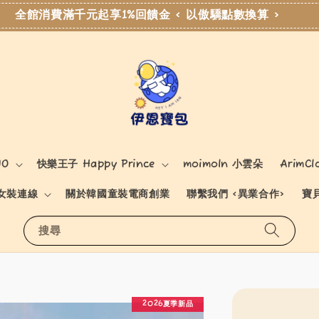
全館消費滿千元起享1%回饋金 < 以傲驕點數換算 >
NO
快樂王子 Happy Prince
moimoln 小雲朵
ArimCl
女裝連線
關於韓國童裝電商創業
聯繫我們 <異業合作>
寶
搜尋
2026夏季新品