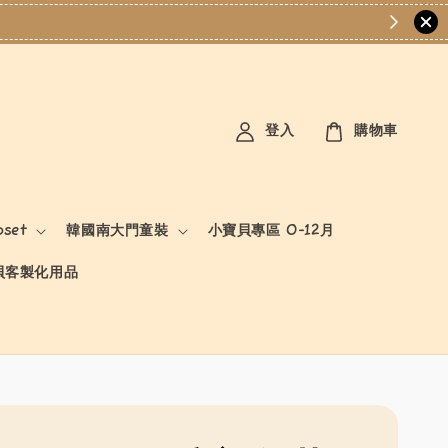
登入
購物車
oset
韓國南大門童裝
小寶貝專區 0-12月
貝客製化用品