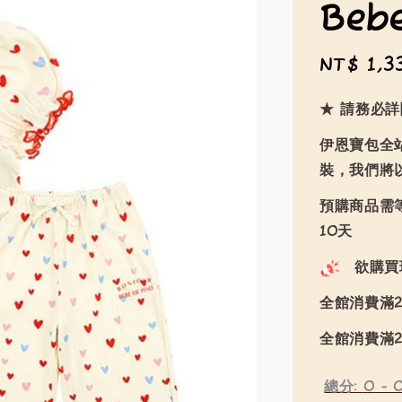
Beb
Sale
NT$ 1,3
price
★ 請務必
伊恩寶包全
裝，我們將
預購商品需等
10天
欲購買
全館消費滿2
全館消費滿2
總分:
0
-