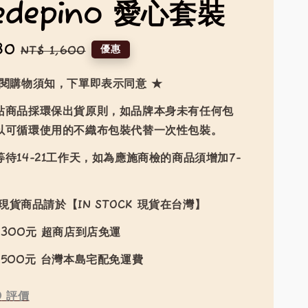
edepino 愛心套裝
30
Regular
優惠
NT$ 1,600
price
詳閱購物須知，下單即表示同意 ★
站商品採環保出貨原則，如品牌本身未有任何包
以可循環使用的不織布包裝代替一次性包裝。
待14-21工作天，如為應施商檢的商品須增加7-
現貨商品請於【IN STOCK 現貨在台灣】
300元 超商店到店免運
500元 台灣本島宅配免運費
0
評價