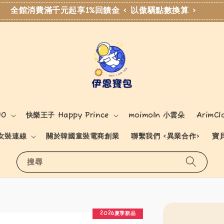
全館消費滿千元起享1%回饋金 < 以傲驕點數換算 >
NO
快樂王子 Happy Prince
moimoln 小雲朵
ArimCl
女裝連線
關於韓國童裝電商創業
聯繫我們 <異業合作>
寶
搜尋
2026夏季新品