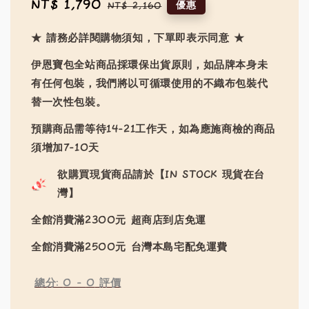
Sale
NT$ 1,790
Regular
優惠
NT$ 2,160
price
price
★ 請務必詳閱購物須知，下單即表示同意 ★
伊恩寶包全站商品採環保出貨原則，如品牌本身未
有任何包裝，我們將以可循環使用的不織布包裝代
替一次性包裝。
預購商品需等待14-21工作天，如為應施商檢的商品
須增加7-10天
欲購買現貨商品請於【IN STOCK 現貨在台
灣】
全館消費滿2300元 超商店到店免運
全館消費滿2500元 台灣本島宅配免運費
總分:
0
-
0
評價