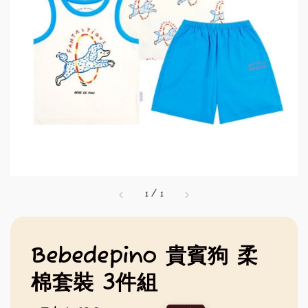
1
/
1
Bebedepino 貴賓狗 柔
棉套裝 3件組