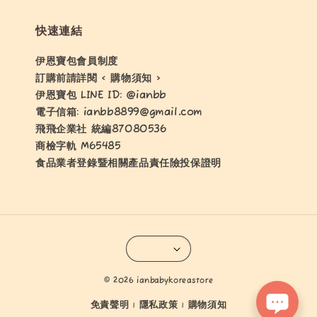
快速連結
伊恩寶包會員制度
訂購前請詳閱 < 購物須知 >
伊恩寶包 LINE ID: @ianbb
電子信箱: ianbb8899@gmail.com
飛飛企業社 統編87080536
商檢字軌 M65485
食品業者登錄暨相關產品責任險投保證明
© 2026 ianbabykoreastore
免責聲明
隱私政策
購物須知
|
|