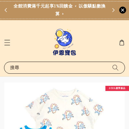
費滿
全館消費滿千元起享1%回饋金 < 以傲驕點數換
算 >
搜尋
2026夏季新品