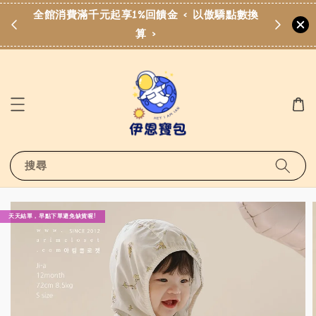
費滿
全館消費滿千元起享1%回饋金 < 以傲驕點數換
算 >
搜尋
天天結單，早點下單避免缺貨喔!