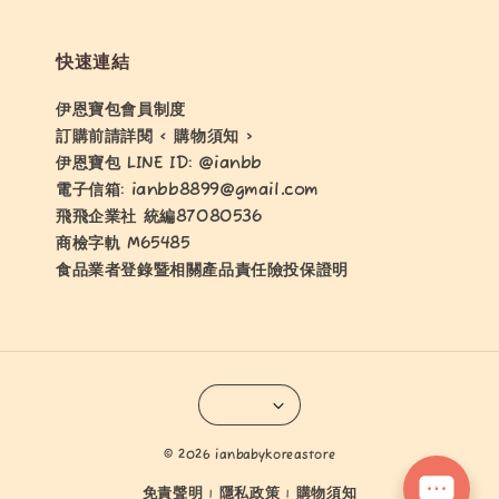
快速連結
伊恩寶包會員制度
訂購前請詳閱 < 購物須知 >
伊恩寶包 LINE ID: @ianbb
電子信箱: ianbb8899@gmail.com
飛飛企業社 統編87080536
商檢字軌 M65485
食品業者登錄暨相關產品責任險投保證明
© 2026 ianbabykoreastore
免責聲明
隱私政策
購物須知
|
|