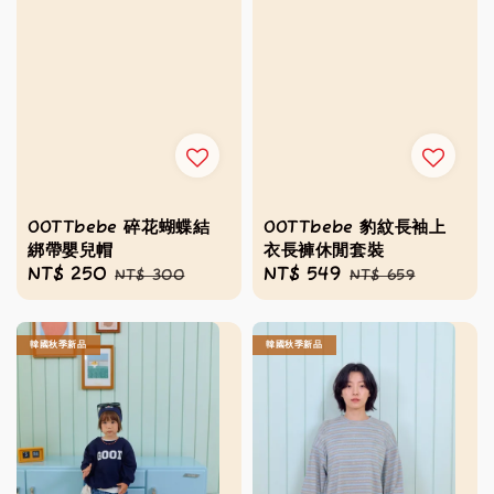
OOTTbebe 碎花蝴蝶結
OOTTbebe 豹紋長袖上
綁帶嬰兒帽
衣長褲休閒套裝
Sale
NT$ 250
Regular
Sale
NT$ 549
Regular
NT$ 300
NT$ 659
price
price
price
price
韓國秋季新品
韓國秋季新品