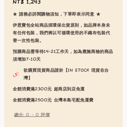
Regular
NT$ 1,243
price
★ 請務必詳閱購物須知，下單即表示同意 ★
伊恩寶包全站商品採環保出貨原則，如品牌本身未
有任何包裝，我們將以可循環使用的不織布包裝代
替一次性包裝。
預購商品需等待14-21工作天，如為應施商檢的商品
須增加7-10天
欲購買現貨商品請於【IN STOCK 現貨在台
灣】
全館消費滿2300元 超商店到店免運
全館消費滿2500元 台灣本島宅配免運費
總分:
0
-
0
評價