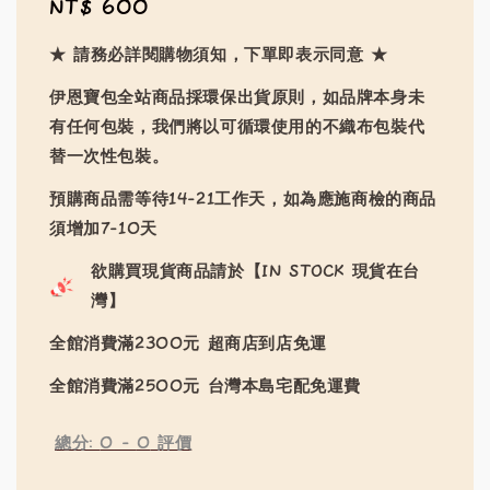
Regular
NT$ 600
price
★ 請務必詳閱購物須知，下單即表示同意 ★
伊恩寶包全站商品採環保出貨原則，如品牌本身未
有任何包裝，我們將以可循環使用的不織布包裝代
替一次性包裝。
預購商品需等待14-21工作天，如為應施商檢的商品
須增加7-10天
欲購買現貨商品請於【IN STOCK 現貨在台
灣】
全館消費滿2300元 超商店到店免運
全館消費滿2500元 台灣本島宅配免運費
總分:
0
-
0
評價