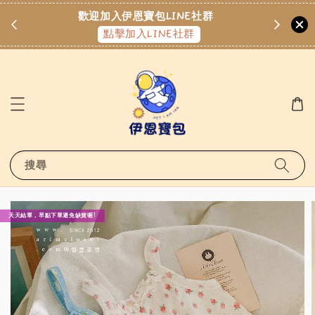
點數換
歡迎加入伊恩寶包LINE社群
點擊加入LINE社群
搜尋
天天結單，早點下單避免缺貨喔!