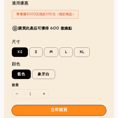
適用優惠
單筆滿5000元現折250元 <指定商品>
購買此產品可獲得 600 傲嬌點
尺寸
XS
S
M
L
XL
顔色
藍色
象牙白
數量
立即購買