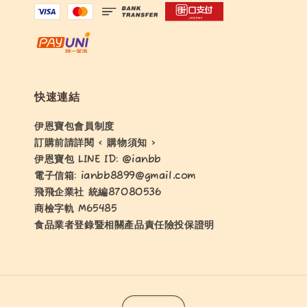
快速連結
伊恩寶包會員制度
訂購前請詳閱 < 購物須知 >
伊恩寶包 LINE ID: @ianbb
電子信箱: ianbb8899@gmail.com
飛飛企業社 統編87080536
商檢字軌 M65485
食品業者登錄暨相關產品責任險投保證明