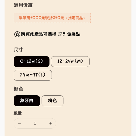
適用優惠
單筆滿5000元現折250元 <指定商品>
購買此產品可獲得 125 傲嬌點
尺寸
0~12m(S)
12~24m(M)
24m~4T(L)
顔色
象牙白
粉色
數量