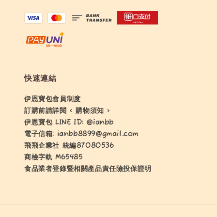
快速連結
伊恩寶包會員制度
訂購前請詳閱 < 購物須知 >
伊恩寶包 LINE ID: @ianbb
電子信箱: ianbb8899@gmail.com
飛飛企業社 統編87080536
商檢字軌 M65485
食品業者登錄暨相關產品責任險投保證明