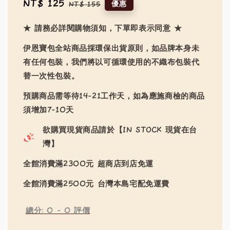
Sale
NT$ 125
Regular
優惠
NT$ 155
price
price
★ 請務必詳閱購物須知，下單即表示同意 ★
伊恩寶包全站商品採環保出貨原則，如品牌本身未
有任何包裝，我們將以可循環使用的不織布包裝代
替一次性包裝。
預購商品需等待14-21工作天，如為應施商檢的商品
須增加7-10天
欲購買現貨商品請於【IN STOCK 現貨在台
灣】
全館消費滿2300元 超商店到店免運
全館消費滿2500元 台灣本島宅配免運費
總分:
0
-
0
評價