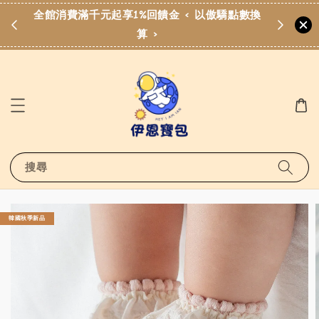
滿
全館消費滿千元起享1%回饋金 < 以傲驕點數換
歡
算 >
搜尋
韓國秋季新品