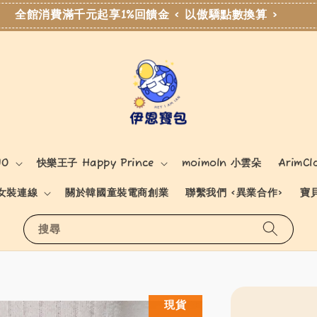
全館消費滿千元起享1%回饋金 < 以傲驕點數換算 >
NO
快樂王子 Happy Prince
moimoln 小雲朵
ArimCl
女裝連線
關於韓國童裝電商創業
聯繫我們 <異業合作>
寶
搜尋
現貨