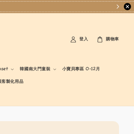
登入
購物車
oset
韓國南大門童裝
小寶貝專區 0-12月
貝客製化用品