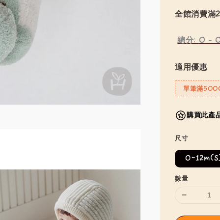
全館消費滿2
總分:
0
-
適用優惠
單筆滿500
購買此產品
尺寸
0~12m(S
數量