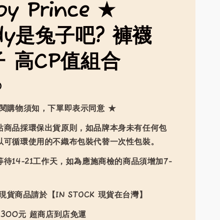
py Prince ★
ody是兔子吧? 褲襪
子 高CP值組合
0
詳閱購物須知，下單即表示同意 ★
站商品採環保出貨原則，如品牌本身未有任何包
以可循環使用的不織布包裝代替一次性包裝。
待14-21工作天，如為應施商檢的商品須增加7-
現貨商品請於【IN STOCK 現貨在台灣】
300元 超商店到店免運