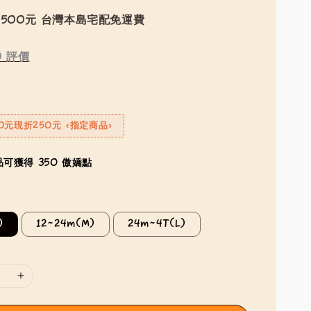
500元 台灣本島宅配免運費
0
評價
0元現折250元 <指定商品>
可獲得 350 傲嬌點
)
12~24m(M)
24m~4T(L)