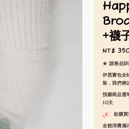
Hap
Br
+襪
Regular
NT$ 35
price
★ 請務必
伊恩寶包全
裝，我們將
預購商品需等
10天
欲購買
全館消費滿2