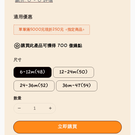
總分:
0
-
0
評價
適用優惠
單筆滿5000元現折250元 <指定商品>
購買此產品可獲得 700 傲嬌點
尺寸
6~12m(48)
12~24m(50)
24~36m(52)
36m~4T(54)
數量
立即購買