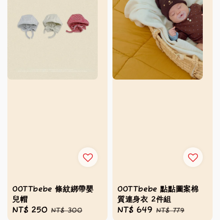
OOTTbebe 條紋綁帶嬰
OOTTbebe 點點圖案棉
兒帽
質連身衣 2件組
Sale
NT$ 250
Regular
Sale
NT$ 649
Regular
NT$ 300
NT$ 779