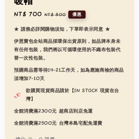
暖帽
Sale
NT$ 700
Regular
優惠
NT$ 800
price
price
★ 請務必詳閱購物須知，下單即表示同意 ★
伊恩寶包全站商品採環保出貨原則，如品牌本身未
有任何包裝，我們將以可循環使用的不織布包裝代
替一次性包裝。
預購商品需等待14-21工作天，如為應施商檢的商品
須增加7-10天
欲購買現貨商品請於【IN STOCK 現貨在台
灣】
全館消費滿2300元 超商店到店免運
全館消費滿2500元 台灣本島宅配免運費