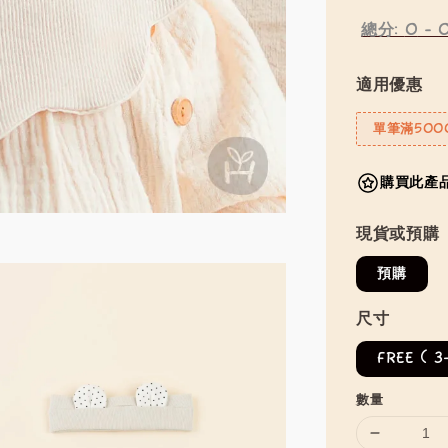
總分:
0
-
適用優惠
單筆滿500
購買此產品
現貨或預購
預購
尺寸
FREE ( 3
數量