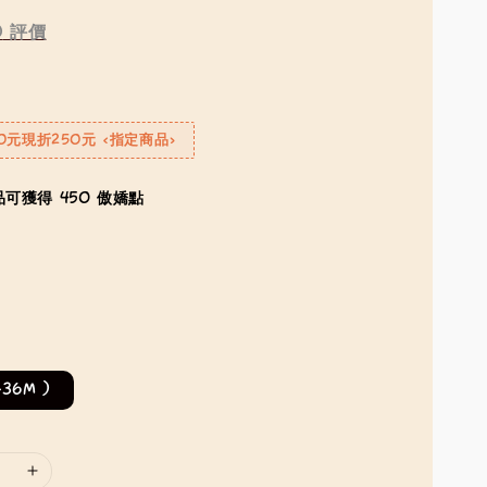
0
評價
0元現折250元 <指定商品>
可獲得 450 傲嬌點
-36M )