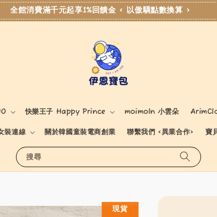
全館消費滿千元起享1%回饋金 < 以傲驕點數換算 >
NO
快樂王子 Happy Prince
moimoln 小雲朵
ArimCl
女裝連線
關於韓國童裝電商創業
聯繫我們 <異業合作>
寶
搜尋
現貨