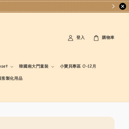
登入
購物車
oset
韓國南大門童裝
小寶貝專區 0-12月
貝客製化用品