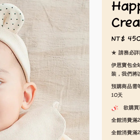
Hap
Cr
Regular
NT$ 45
price
★ 請務必
伊恩寶包全
裝，我們將
預購商品需等
10天
欲購買
全館消費滿2
全館消費滿2