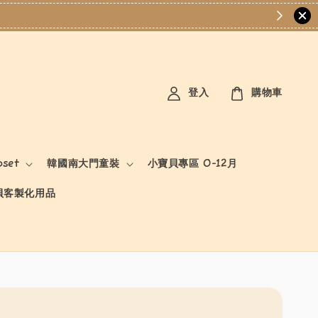
登入
購物車
oset
韓國南大門童裝
小寶貝專區 0-12月
貝客製化用品