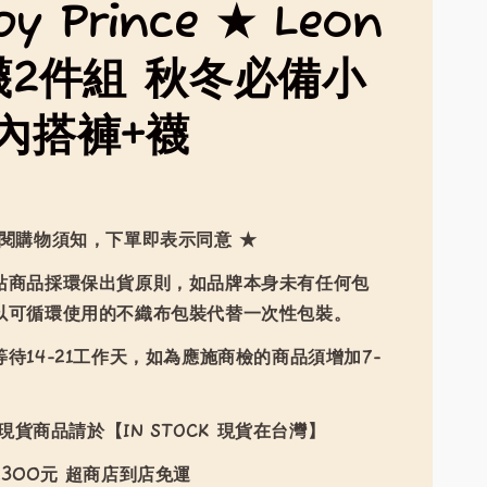
py Prince ★ Leon
襪2件組 秋冬必備小
內搭褲+襪
9
詳閱購物須知，下單即表示同意 ★
站商品採環保出貨原則，如品牌本身未有任何包
以可循環使用的不織布包裝代替一次性包裝。
待14-21工作天，如為應施商檢的商品須增加7-
現貨商品請於【IN STOCK 現貨在台灣】
300元 超商店到店免運