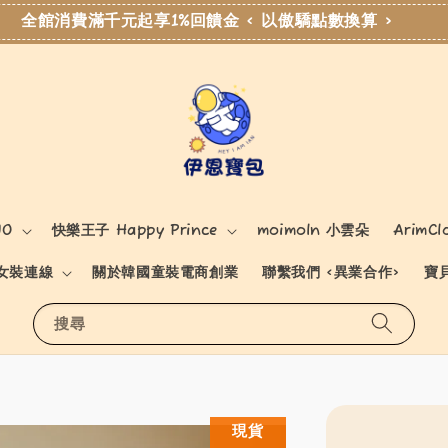
全館消費滿千元起享1%回饋金 < 以傲驕點數換算 >
NO
快樂王子 Happy Prince
moimoln 小雲朵
ArimCl
女裝連線
關於韓國童裝電商創業
聯繫我們 <異業合作>
寶
搜尋
現貨