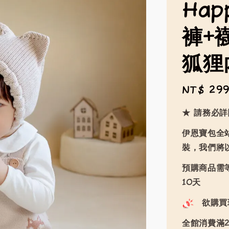
Hap
褲+
狐狸
Regular
NT$ 29
price
★ 請務必
伊恩寶包全
裝，我們將
預購商品需等
10天
欲購買
全館消費滿2