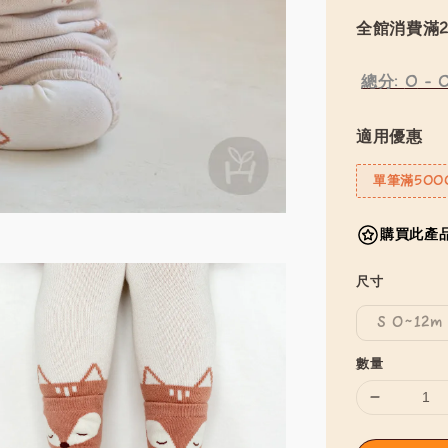
全館消費滿2
總分:
0
-
適用優惠
單筆滿500
購買此產品
尺寸
S 0~12m
數量