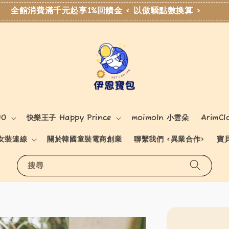
全館消費滿千元起享1%回饋金 < 以傲驕點數換算 >
NO
快樂王子 Happy Prince
moimoln 小雲朵
ArimCl
女裝連線
關於韓國童裝電商創業
聯繫我們 <異業合作>
寶
搜尋