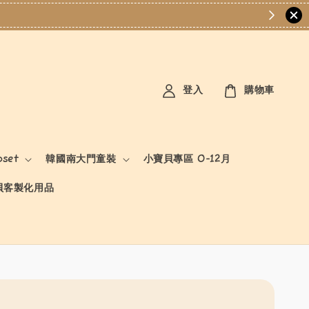
登入
購物車
oset
韓國南大門童裝
小寶貝專區 0-12月
貝客製化用品