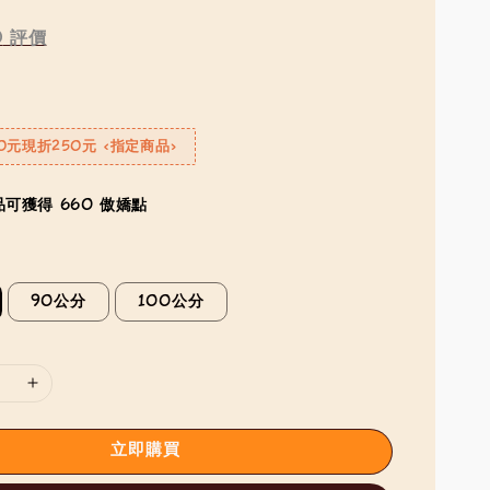
0
評價
0元現折250元 <指定商品>
可獲得 660 傲嬌點
90公分
100公分
立即購買