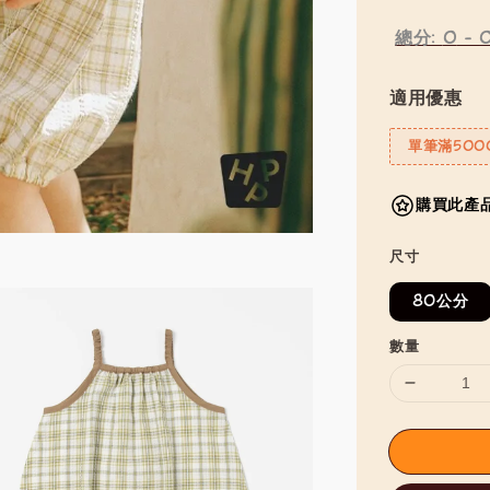
總分:
0
-
適用優惠
單筆滿500
購買此產品
尺寸
80公分
數量