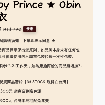
py Prince ★ Obin
衣
0
Regular
優惠
NT$ 790
price
詳閱購物須知，下單即表示同意 ★
站商品採環保出貨原則，如品牌本身未有任何包
以可循環使用的不織布包裝代替一次性包裝。
待14-21工作天，如為應施商檢的商品須增加7-
現貨商品請於【IN STOCK 現貨在台灣】
300元 超商店到店免運
500元 台灣本島宅配免運費