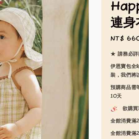
Hap
連身
Sale
NT$ 66
price
★ 請務必
伊恩寶包全
裝，我們將
預購商品需等
10天
欲購買
全館消費滿2
全館消費滿2