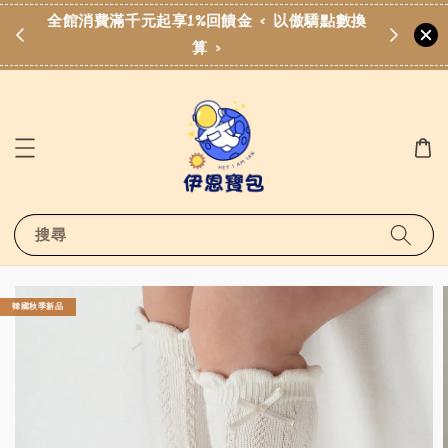
費滿
全館消費滿千元起享1%回饋金 < 以傲驕點數換
算 >
搜尋
韓國秋季新品