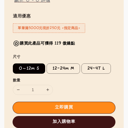
總分:
0
-
0
評價
適用優惠
單筆滿5000元現折250元 <指定商品>
購買此產品可獲得 119 傲嬌點
尺寸
0～12m S
12~24m M
24~4T L
數量
立即購買
加入購物車