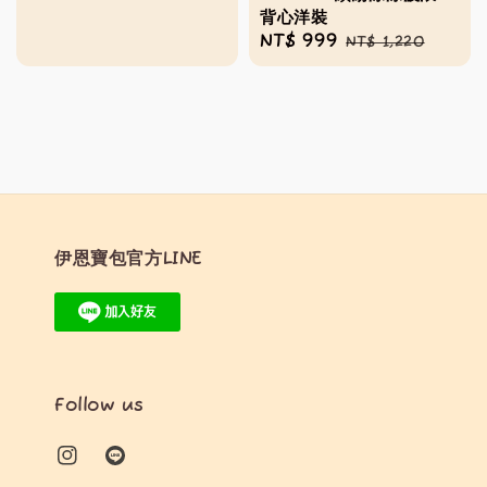
price
price
背心洋裝
Sale
NT$ 999
Regular
NT$ 1,220
price
price
伊恩寶包官方LINE
Follow us