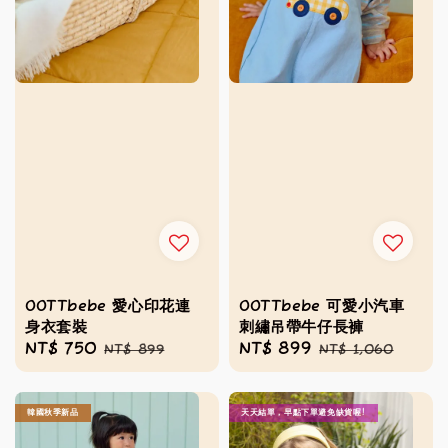
OOTTbebe 愛心印花連
OOTTbebe 可愛小汽車
身衣套裝
刺繡吊帶牛仔長褲
Sale
NT$ 750
Regular
Sale
NT$ 899
Regular
NT$ 899
NT$ 1,060
price
price
price
price
韓國秋季新品
天天結單，早點下單避免缺貨喔!