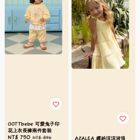
OOTTbebe 可愛兔子印
花上衣長褲兩件套裝
Sale
NT$ 750
Regular
NT$ 896
AZALEA 繽紛涼涼波浪