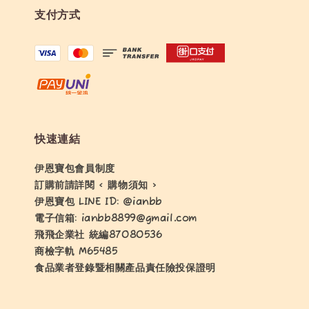
支付方式
快速連結
伊恩寶包會員制度
訂購前請詳閱 < 購物須知 >
伊恩寶包 LINE ID: @ianbb
電子信箱: ianbb8899@gmail.com
飛飛企業社 統編87080536
商檢字軌 M65485
食品業者登錄暨相關產品責任險投保證明