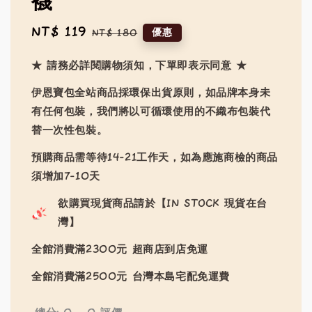
襪
Sale
NT$ 119
Regular
優惠
NT$ 180
price
price
★ 請務必詳閱購物須知，下單即表示同意 ★
伊恩寶包全站商品採環保出貨原則，如品牌本身未
有任何包裝，我們將以可循環使用的不織布包裝代
替一次性包裝。
預購商品需等待14-21工作天，如為應施商檢的商品
須增加7-10天
欲購買現貨商品請於【IN STOCK 現貨在台
灣】
全館消費滿2300元 超商店到店免運
全館消費滿2500元 台灣本島宅配免運費