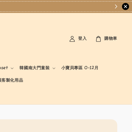
登入
購物車
oset
韓國南大門童裝
小寶貝專區 0-12月
貝客製化用品