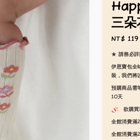
Happ
三朵
Sale
NT$ 119
price
★ 請務必
伊恩寶包全
裝，我們將
預購商品需等
10天
欲購買
全館消費滿2
全館消費滿2