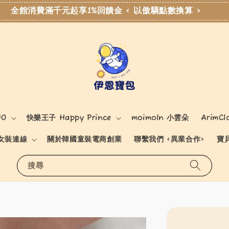
全館消費滿千元起享1%回饋金 < 以傲驕點數換算 >
NO
快樂王子 Happy Prince
moimoln 小雲朵
ArimCl
女裝連線
關於韓國童裝電商創業
聯繫我們 <異業合作>
寶
搜尋