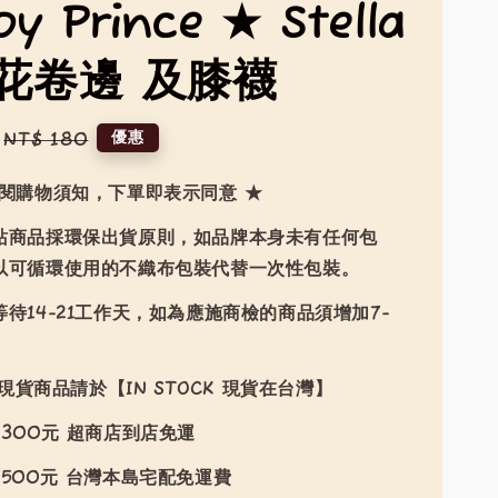
y Prince ★ Stella
花卷邊 及膝襪
Regular
優惠
NT$ 180
price
詳閱購物須知，下單即表示同意 ★
站商品採環保出貨原則，如品牌本身未有任何包
以可循環使用的不織布包裝代替一次性包裝。
待14-21工作天，如為應施商檢的商品須增加7-
現貨商品請於【IN STOCK 現貨在台灣】
300元 超商店到店免運
500元 台灣本島宅配免運費