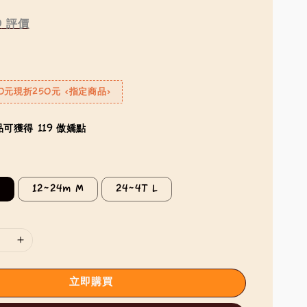
0
評價
0元現折250元 <指定商品>
可獲得 119 傲嬌點
S
12~24m M
24~4T L
立即購買