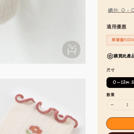
總分:
0
-
適用優惠
單筆滿500
購買此產品
尺寸
0～12m 
數量