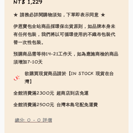
Regular
NT$ 1,229
price
★ 請務必詳閱購物須知，下單即表示同意 ★
伊恩寶包全站商品採環保出貨原則，如品牌本身未
有任何包裝，我們將以可循環使用的不織布包裝代
替一次性包裝。
預購商品需等待14-21工作天，如為應施商檢的商品
須增加7-10天
欲購買現貨商品請於【IN STOCK 現貨在台
灣】
全館消費滿2300元 超商店到店免運
全館消費滿2500元 台灣本島宅配免運費
總分:
0
-
0
評價