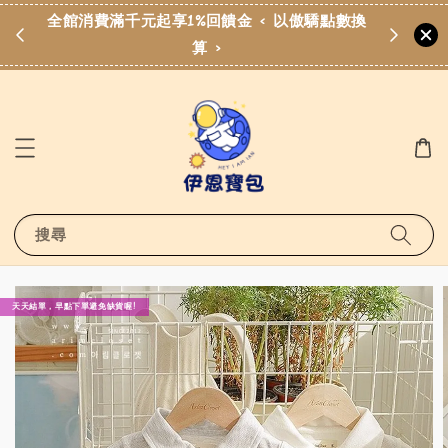
費滿
全館消費滿千元起享1%回饋金 < 以傲驕點數換
算 >
搜尋
天天結單，早點下單避免缺貨喔!