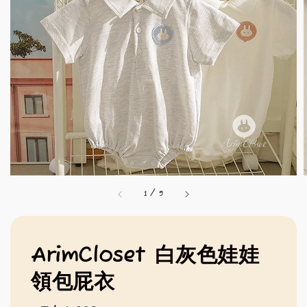
1
/
5
ArimCloset 白灰色娃娃
領包屁衣