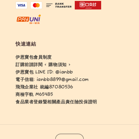
快速連結
伊恩寶包會員制度
訂購前請詳閱 < 購物須知 >
伊恩寶包 LINE ID: @ianbb
電子信箱: ianbb8899@gmail.com
飛飛企業社 統編87080536
商檢字軌 M65485
食品業者登錄暨相關產品責任險投保證明