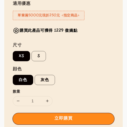
適用優惠
單筆滿5000元現折250元 <指定商品>
購買此產品可獲得 1229 傲嬌點
尺寸
XS
S
顔色
白色
灰色
數量
立即購買