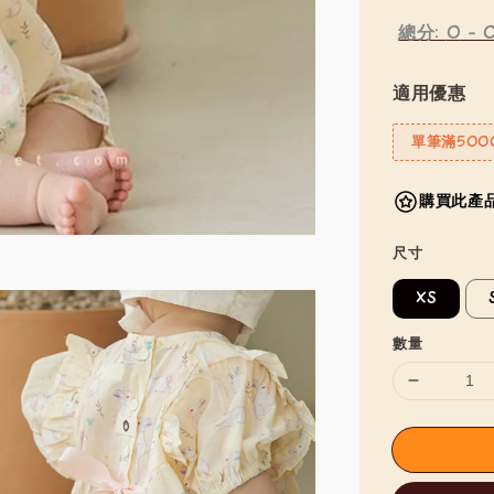
總分:
0
-
適用優惠
單筆滿500
購買此產品
尺寸
XS
數量