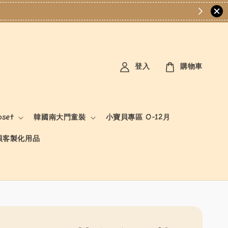
登入
購物車
oset
韓國南大門童裝
小寶貝專區 0-12月
貝客製化用品