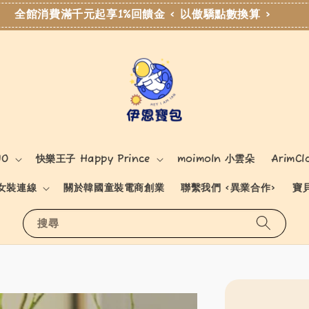
全館消費滿千元起享1%回饋金 < 以傲驕點數換算 >
NO
快樂王子 Happy Prince
moimoln 小雲朵
ArimCl
女裝連線
關於韓國童裝電商創業
聯繫我們 <異業合作>
寶
搜尋