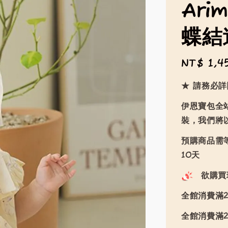
Ari
蝶結
Regular
NT$ 1,4
price
★ 請務必
伊恩寶包全
裝，我們將
預購商品需等
10天
欲購買
全館消費滿2
全館消費滿2