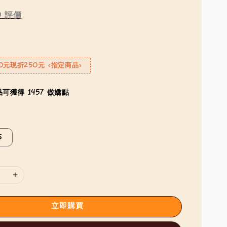
0
評價
0元現折250元 <指定商品>
可獲得 1457 傲嬌點
S
立即購買