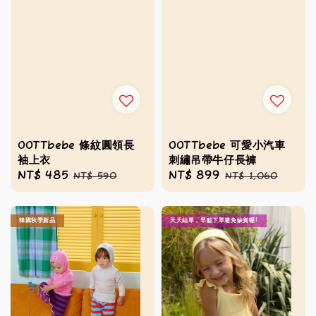
OOTTbebe 條紋圓領長
OOTTbebe 可愛小汽車
袖上衣
刺繡吊帶牛仔長褲
Sale
NT$ 485
Regular
Sale
NT$ 899
Regular
NT$ 590
NT$ 1,060
price
price
price
price
韓國秋季新品
天天結單，早點下單避免缺貨喔!