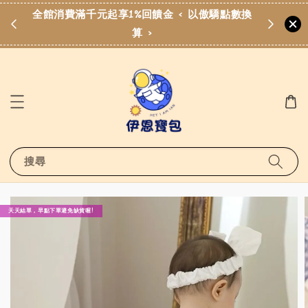
費滿
全館消費滿千元起享1%回饋金 < 以傲驕點數換
算 >
搜尋
天天結單，早點下單避免缺貨喔!