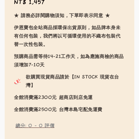
Regular
NT$ 1,457
price
★ 請務必詳閱購物須知，下單即表示同意 ★
伊恩寶包全站商品採環保出貨原則，如品牌本身未
有任何包裝，我們將以可循環使用的不織布包裝代
替一次性包裝。
預購商品需等待14-21工作天，如為應施商檢的商品
須增加7-10天
欲購買現貨商品請於【IN STOCK 現貨在台
灣】
全館消費滿2300元 超商店到店免運
全館消費滿2500元 台灣本島宅配免運費
總分:
0
-
0
評價