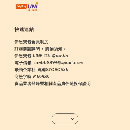
快速連結
伊恩寶包會員制度
訂購前請詳閱 < 購物須知 >
伊恩寶包 LINE ID: @ianbb
電子信箱: ianbb8899@gmail.com
飛飛企業社 統編87080536
商檢字軌 M65485
食品業者登錄暨相關產品責任險投保證明