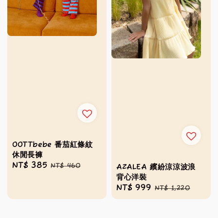
OOTTbebe 番茄紅條紋
休閒長褲
Sale
NT$ 385
Regular
NT$ 460
AZALEA 繽紛涼涼波浪
price
price
背心洋裝
Sale
NT$ 999
Regular
NT$ 1,220
price
price