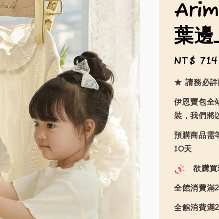
Ari
葉邊
Regular
NT$ 714
price
★ 請務必
伊恩寶包全
裝，我們將
預購商品需等
10天
欲購買
全館消費滿2
全館消費滿2