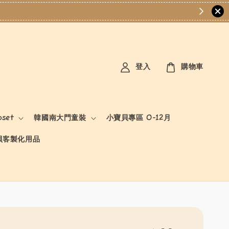
登入
購物車
oset
韓國南大門童裝
小寶貝專區 0-12月
貝客製化用品