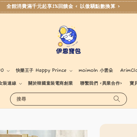
全館消費滿千元起享1%回饋金 < 以傲驕點數換算 >
NO
快樂王子 Happy Prince
moimoln 小雲朵
ArimCl
女裝連線
關於韓國童裝電商創業
聯繫我們 <異業合作>
寶
搜尋