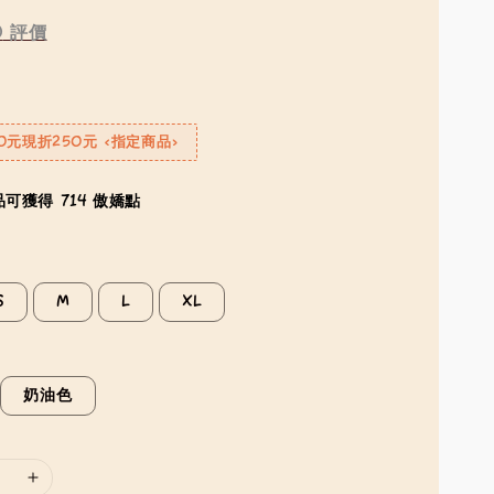
0
評價
0元現折250元 <指定商品>
可獲得 714 傲嬌點
S
M
L
XL
奶油色