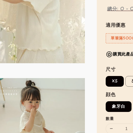
總分:
0
-
適用優惠
單筆滿500
購買此產品
尺寸
XS
顔色
象牙白
數量