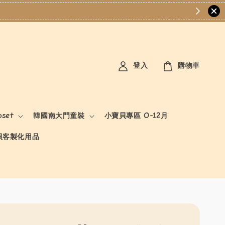
登入
購物車
oset
韓國南大門童裝
小寶貝專區 0-12月
貝客製化用品