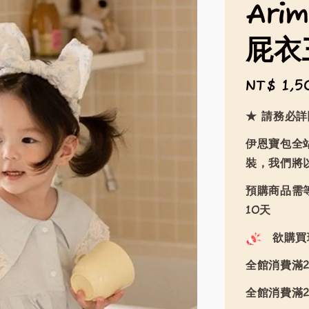
Ari
屁衣
Regular
NT$ 1,5
price
★ 請務必
伊恩寶包全
裝，我們將
預購商品需等
10天
欲購買
全館消費滿2
全館消費滿2