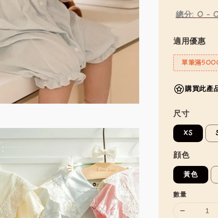
總分:
0
-
適用優惠
單筆滿500
購買此產品
尺寸
XS
顔色
黃色
數量