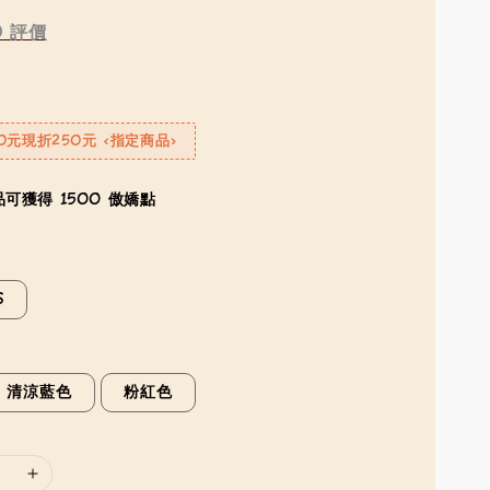
0
評價
0元現折250元 <指定商品>
可獲得 1500 傲嬌點
S
清涼藍色
粉紅色