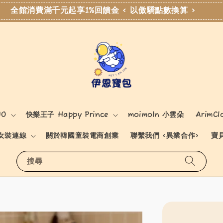
全館消費滿千元起享1%回饋金 < 以傲驕點數換算 >
NO
快樂王子 Happy Prince
moimoln 小雲朵
ArimCl
女裝連線
關於韓國童裝電商創業
聯繫我們 <異業合作>
寶
搜尋